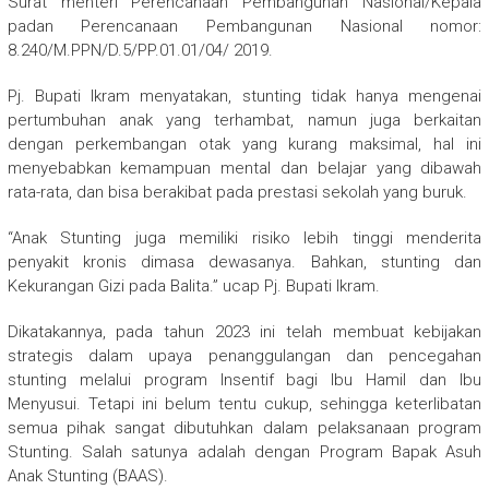
Surat menteri Perencanaan Pembangunan Nasional/Kepala
padan Perencanaan Pembangunan Nasional nomor:
8.240/M.PPN/D.5/PP.01.01/04/ 2019.
Pj. Bupati Ikram menyatakan, stunting tidak hanya mengenai
pertumbuhan anak yang terhambat, namun juga berkaitan
dengan perkembangan otak yang kurang maksimal, hal ini
menyebabkan kemampuan mental dan belajar yang dibawah
rata-rata, dan bisa berakibat pada prestasi sekolah yang buruk.
“Anak Stunting juga memiliki risiko lebih tinggi menderita
penyakit kronis dimasa dewasanya. Bahkan, stunting dan
Kekurangan Gizi pada Balita.” ucap Pj. Bupati Ikram.
Dikatakannya, pada tahun 2023 ini telah membuat kebijakan
strategis dalam upaya penanggulangan dan pencegahan
stunting melalui program Insentif bagi Ibu Hamil dan Ibu
Menyusui. Tetapi ini belum tentu cukup, sehingga keterlibatan
semua pihak sangat dibutuhkan dalam pelaksanaan program
Stunting. Salah satunya adalah dengan Program Bapak Asuh
Anak Stunting (BAAS).