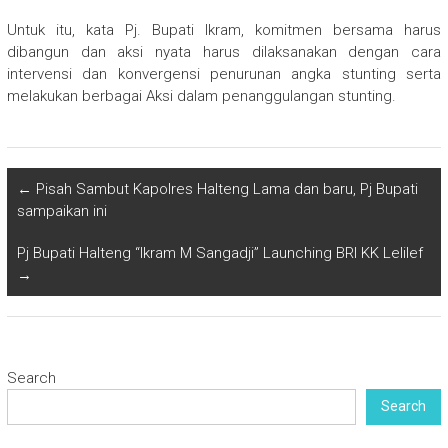
Untuk itu, kata Pj. Bupati Ikram, komitmen bersama harus
dibangun dan aksi nyata harus dilaksanakan dengan cara
intervensi dan konvergensi penurunan angka stunting serta
melakukan berbagai Aksi dalam penanggulangan stunting.
←
Pisah Sambut Kapolres Halteng Lama dan baru, Pj Bupati
sampaikan ini
Pj Bupati Halteng “Ikram M Sangadji” Launching BRI KK Lelilef
→
Search
Search