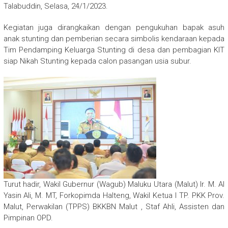
Talabuddin, Selasa, 24/1/2023.
a
T
Kegiatan juga dirangkaikan dengan pengukuhan bapak asuh
e
anak stunting dan pemberian secara simbolis kendaraan kepada
n
Tim Pendamping Keluarga Stunting di desa dan pembagian KIT
g
siap Nikah Stunting kepada calon pasangan usia subur.
a
h
M
a
j
u
S
e
j
a
h
t
Turut hadir, Wakil Gubernur (Wagub) Maluku Utara (Malut) Ir. M. Al
e
Yasin Ali, M. MT, Forkopimda Halteng, Wakil Ketua I TP. PKK Prov.
r
Malut, Perwakilan (TPPS) BKKBN Malut , Staf Ahli, Assisten dan
a
Pimpinan OPD.