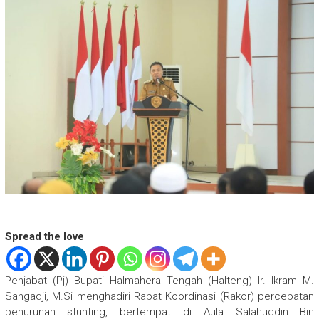
E
R
A
T
E
N
G
A
H
H
a
Spread the love
l
m
a
Penjabat (Pj) Bupati Halmahera Tengah (Halteng) Ir. Ikram M.
h
Sangadji, M.Si menghadiri Rapat Koordinasi (Rakor) percepatan
e
penurunan stunting, bertempat di Aula Salahuddin Bin
r